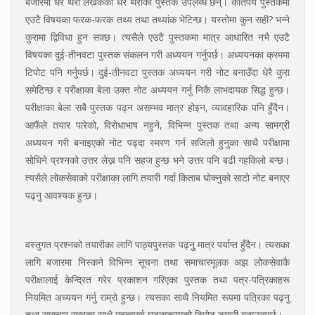
बजारमा धेरै थरी लेखकका धेरै थरीका पुस्तक उपलब्ध छन्। कतिपय पुस्तकमा
एउटै विषयका फरक-फरक तथ्य तथा तथ्यांक भेटिन्छ। यस्तोमा कुन सही? भन्ने
कुरामा द्विविधा हुन सक्छ। त्यसैले एउटै पुस्तकमा मात्र आधारित नभै एउटै
विषयका दुई-तीनवटा पुस्तक संकलन गरी अध्ययन गर्नुपर्छ। अध्ययनका क्रममा
टिपोट पनि गर्नुपर्छ। दुई-तीनवटा पुस्तक अध्ययन गरी नोट बनाउँदा धेरै कुरा
समेटिन्छ र परीक्षाका बेला उक्त नोट अध्ययन गर्नु निकै लाभदायक सिद्ध हुन्छ।
परीक्षाका बेला सबै पुस्तक पढ्न असम्भव मात्र होइन, व्यावहारिक पनि हुँदैन।
आफैंले तयार पारेको, विरोधाभाष नहुने, विभिन्न पुस्तक तथा अन्य सामग्री
अध्ययन गरी बनाइएको नोट पढ्दा स्मरण गर्न सजिलो हुनुका साथै परीक्षामा
सोधिने प्रश्नको उत्तर लेख्न पनि सहज हुन्छ भने उत्तर पनि बढी गहकिलो बन्छ।
त्यसैले लोकसेवाको परीक्षाका लागि तयारी गर्दा किताब घोक्नुको साटो नोट बनाएर
पढ्नु आवश्यक हुन्छ।
वस्तुगत प्रश्नको तयारीका लागि पाठ्यपुस्तक पढ्नुु मात्र पर्याप्त हुँदैन। त्यसका
लागि बजारमा निस्कने विभिन्न सूचना तथा समाचारमूलक अझ लोकसेवाकै
परीक्षालाई केन्दि्रत गरेर प्रकाशन गरिएका पुस्तक तथा पत्र-पत्रिकाहरू
नियमित अध्ययन गर्नु राम्रो हुन्छ। त्यसका साथै नियमित रूपमा पत्रिका पढ्नु
तथा समाचार सुन्नुका साथै महत्वपूर्ण घटनाक्रमको टिपोट डायरी बनाउनुपर्छ।